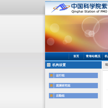
首页
青海站概况
机
机构设置
现
运行组
观测研究组
后勤组