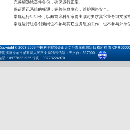
完善望远镜器件备份，确保运行正常。
保证通讯系统的畅通，完善信息发布，维护网络安全。
常规运行组组长可以向首席科学家提出临时要求其它业务组支援常
常规运行组各创新岗位不参与其它业务组的工作，也不参与外单位
Copyright © 2003-2009 中国科学院紫金山天文台青海观测站 版权所有 青ICP备0600
青海省德令哈市邮政局人民路支局26号信箱（天文台）817000
电话：09778221935 传真：09778224970