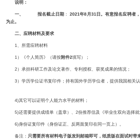
说明：
一、
报名截止日期
：
2021
年
8
月
31
日。
有意报名应聘者
为止。
二、应聘材料及要求
1
、所需应聘材料
1
）《个人简历》（请按
附件
2
填写）；
2
）承担科研工作及论文著作、专利授权、获奖成果的情况；
3
）学历学位证书复印件；持有国外学历学位者，提供我国相关
4)
其它可以证明个人能力水平的材料；
5)
还需要提供成绩单（盖章）、
2
份推荐信及《毕业生双向选择就
6)
身份证复印件（身份证正、反两面复印在同一页上）。
备注：
只需要所有材料电子版发到邮箱即可，纸质版在面试时带