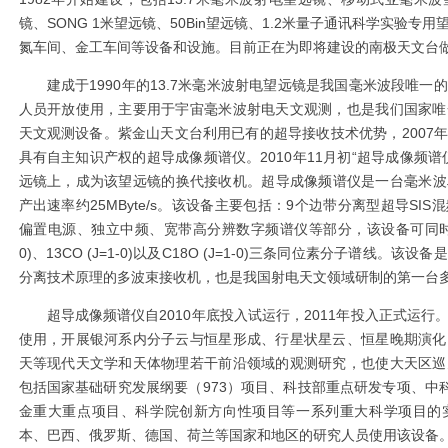
镜、
SONG 1
米望远镜、
50Bin
望远镜、
1.2
米量子通讯科学实验专用
氮车间、金工车间等设备和设施。目前正在为即将建设的南极天文台
建成于
1990
年的
13.7
米毫米波射电望远镜是我国毫米波段唯一的
人员开放使用，主要用于宇宙毫米波射电天文观测，也是我们国家唯
天文观测设备。紫金山天文台利用已有的超导接收技术优势，
2007
年
具有自主知识产权的超导成像频谱仪。
2010
年
11
月初“超导成像频谱
远镜上，成为该望远镜的换代接收机。超导成像频谱仪是一台毫米波
产出速率约
25MByte/s
。该设备主要包括：
9
个边带分离型超导
SIS
混
偏置电源、独立中频、宽带高分辨数字频谱仪等部分，该设备可同
0)
、
13CO (J=1-0)
以及
C18O (J=1-0)
三条同位素分子谱线。该设备是
分离技术原理的多波束接收机，也是我国射电天文领域研制的第一台
超导成像频谱仪自
2010
年底投入试运行，
2011
年投入正式运行
使用，开展银河系内分子云与恒星形成、行星状星云、恒星晚期演化
天等现代天文学和天体物理若干前沿领域的观测研究，也使大天区巡
包括国家基础研究发展纲要（
973
）项目、科技部重点研发专项、中
金重大重点项目、科学院创新方向性项目等一系列重大科学项目的
本、巴西、俄罗斯、德国、荷兰等国家和地区的研究人员使用该设备