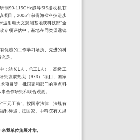
研制
90-115GHz
超导
SIS
接收机获
该项目，
2005
年获青海省科技进步
米波射电天文观测基地获科技部
“
全
政专项评估中，基地在同类望远镜
有优越的工作学习场所、先进的科
费充足。
中：站长
1
人，总工
1
人），高级工
研究发展规划（
973
）
”
项目、国家
技术项目等一批国家和部门的重点科
从事合作研究和联合观测。
等
“
三元工资
”
。按国家法律、法规有
福利待遇，按国家、中科院有关规
年来我单位施展才华。