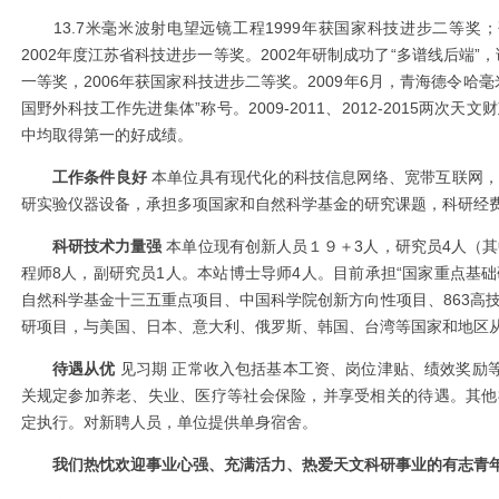
13.7
米毫米波射电望远镜工程
1999
年获国家科技进步二等奖；
2002
年度江苏省科技进步一等奖。
2002
年研制成功了
“
多谱线后端
”
，
一等奖，
2006
年获国家科技进步二等奖。
2009
年
6
月，青海德令哈毫
国野外科技工作先进集体
”
称号。
2009-2011
、
2012-2015
两次天文财
中均取得第一的好成绩。
工作条件良好
本单位具有现代化的科技信息网络、宽带互联网，
研实验仪器设备，承担多项国家和自然科学基金的研究课题，科研经
科研技术力量强
本单位现有创新人员１９＋
3
人，研究员
4
人（其
程师
8
人，副研究员
1
人。本站博士导师
4
人。目前承担
“
国家重点基础
自然科学基金十三五重点项目、中国科学院创新方向性项目、
863
高
研项目，与美国、日本、意大利、俄罗斯、韩国、台湾等国家和地区
待遇从优
见习期
正常收入包括基本工资、岗位津贴、绩效奖励
关规定参加养老、失业、医疗等社会保险，并享受相关的待遇。其他
定执行。对新聘人员，单位提供单身宿舍。
我们热忱欢迎事业心强、充满活力、热爱天文科研事业的有志青