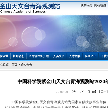
联系我们
|
网站地图
|
构设置
新闻动态
望远镜设备介绍
人员队伍
人才招聘
科研产出
下载
在位置：
首页
>
通知公告
中国科学院紫金山天文台青海观测站2020
| 20-09-09 | 【
大
中
小
】
【打印】
【关闭
中国科学院紫金山天文台青海观测站为国家全额拨款事业单位
1982
年开始建设，包括
13.7
米毫米波射电望远镜、移动式亚毫米波