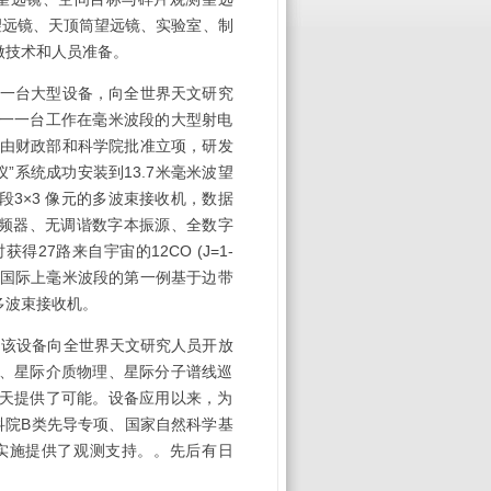
望远镜、天顶筒望远镜、实验室、制
做技术和人员准备。
一台大型设备，向全世界天文研究
一一台工作在毫米波段的大型射电
由财政部和科学院批准立项，研发
仪”系统成功安装到
13.7
米毫米波望
段
3×3
像元的多波束接收机，数据
频器、无调谐数字本振源、全数字
时获得
27
路来自宇宙的
12CO (J=1-
国际上毫米波段的第一例基于边带
多波束接收机。
。该设备向全世界天文研究人员开放
、星际介质物理、星际分子谱线巡
天提供了可能。设备应用以来，为
科院
B
类先导专项、国家自然科学基
实施提供了观测支持。。先后有日
。