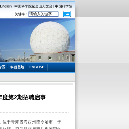
English
|
中国科学院紫金山天文台
|
中国科学院
关键字：
专区
科普基地
ENGLISH
年度第2期招聘启事
】
，位于青海省海西州德令哈市，于
望远镜、空间目标与碎片观测望远