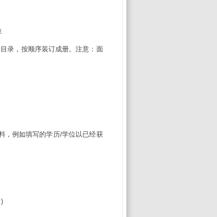
位
印目录，按顺序装订成册。注意：面
料，例如填写的学历
/
学位以已经获
台
)