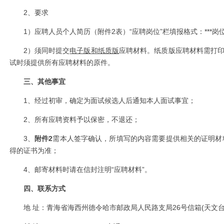
2
、要求
1
）应聘人员个人简历（附件
2
表）“应聘岗位”栏填报格式：
***
岗
2
）须同时提交
电子版和纸质版
应聘材料。纸质版应聘材料需打
试时须提供所有应聘材料的原件。
三、其他事宜
1
、经过初审，确定为面试候选人后通知本人面试事宜；
2
、所有应聘资料予以保密，不退还；
3
、
附件
2
需本人签字确认，所填写的内容需要提供相关的证明材
得的证书为准；
4
、邮寄材料时请在信封注明“应聘材料”。
四、联系方式
地 址：青海省海西州德令哈市邮政局人民路支局
26
号信箱
(
天文